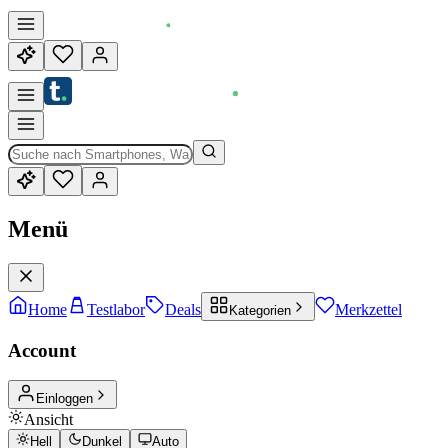
Menü
Home
Testlabor
Deals
Merkzettel
Kategorien
Account
Einloggen
Ansicht
Hell
Dunkel
Auto