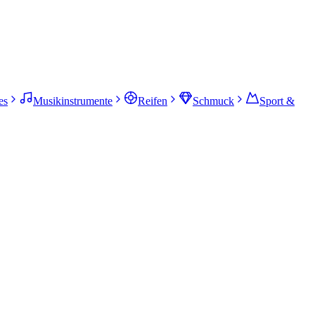
es
Musikinstrumente
Reifen
Schmuck
Sport &