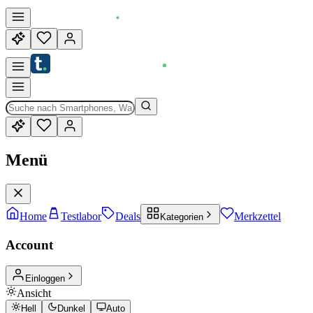
Menü
Home
Testlabor
Deals
Merkzettel
Kategorien
Account
Einloggen
Ansicht
Hell
Dunkel
Auto