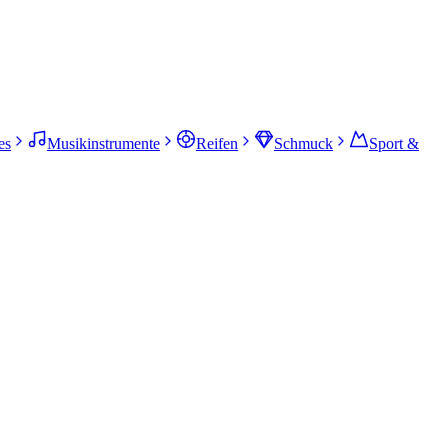
es
Musikinstrumente
Reifen
Schmuck
Sport &