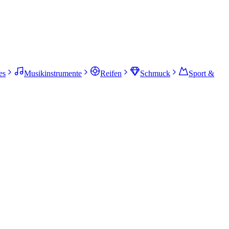
es
Musikinstrumente
Reifen
Schmuck
Sport &