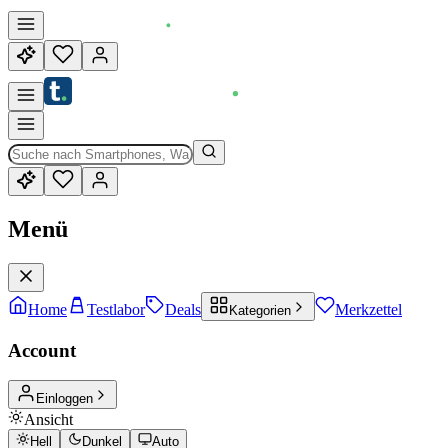
Menü
Home
Testlabor
Deals
Merkzettel
Kategorien
Account
Einloggen
Ansicht
Hell
Dunkel
Auto