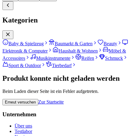
Kategorien
Baby & Spielzeug
Baumarkt & Garten
Beauty
Elektronik & Computer
Haushalt & Wohnen
Möbel &
Accessoires
Musikinstrumente
Reifen
Schmuck
Sport & Outdoor
Tierbedarf
Produkt konnte nicht geladen werden
Beim Laden dieser Seite ist ein Fehler aufgetreten.
Zur Startseite
Erneut versuchen
Unternehmen
Über uns
Testlabor