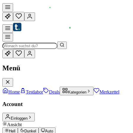
Menü
Home
Testlabor
Deals
Merkzettel
Kategorien
Account
Einloggen
Ansicht
Hell
Dunkel
Auto