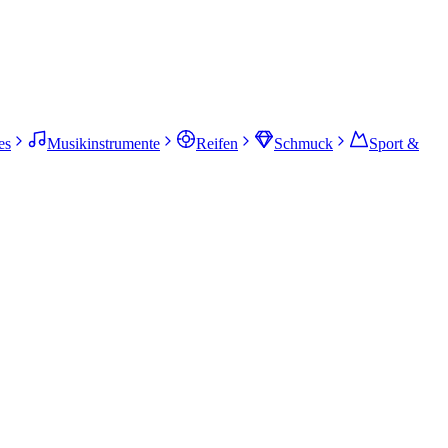
es
Musikinstrumente
Reifen
Schmuck
Sport &