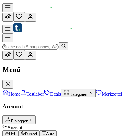
Menü
Home
Testlabor
Deals
Merkzettel
Kategorien
Account
Einloggen
Ansicht
Hell
Dunkel
Auto