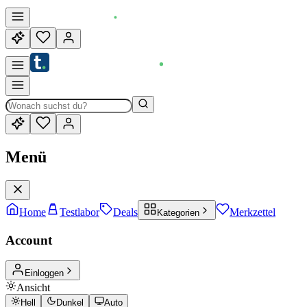
Menü
Home
Testlabor
Deals
Merkzettel
Kategorien
Account
Einloggen
Ansicht
Hell
Dunkel
Auto