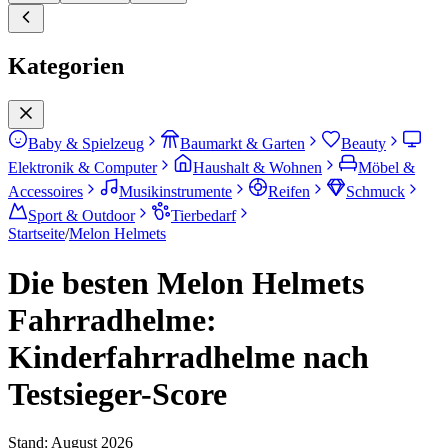
Kategorien
Baby & Spielzeug
Baumarkt & Garten
Beauty
Elektronik & Computer
Haushalt & Wohnen
Möbel &
Accessoires
Musikinstrumente
Reifen
Schmuck
Sport & Outdoor
Tierbedarf
Startseite
/
Melon Helmets
Die besten Melon Helmets
Fahrradhelme:
Kinderfahrradhelme nach
Testsieger-Score
Stand:
August 2026