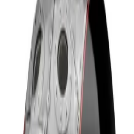
Datenschutz
Impressum
Privatsphäre
Partner
Shop anmelden
Shop Login
Folge uns
Deutschlands großes Verbraucherportal mit Testberichten und
integriertem Preisvergleich
Alle Preise inkl. der jeweils geltenden gesetzlichen MwSt., ggf.
zzgl. Versandkosten. Alle Angaben ohne Gewähr.
©
2026
Testsieger.de