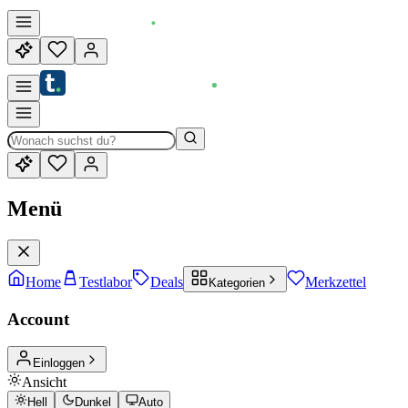
Menü
Home
Testlabor
Deals
Merkzettel
Kategorien
Account
Einloggen
Ansicht
Hell
Dunkel
Auto