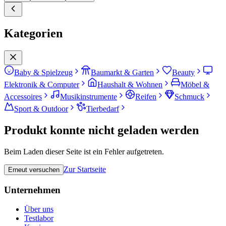
Kategorien
Baby & Spielzeug
Baumarkt & Garten
Beauty
Elektronik & Computer
Haushalt & Wohnen
Möbel &
Accessoires
Musikinstrumente
Reifen
Schmuck
Sport & Outdoor
Tierbedarf
Produkt konnte nicht geladen werden
Beim Laden dieser Seite ist ein Fehler aufgetreten.
Zur Startseite
Erneut versuchen
Unternehmen
Über uns
Testlabor