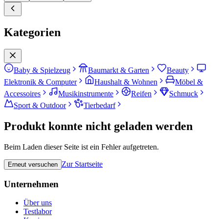
Kategorien
Baby & Spielzeug
Baumarkt & Garten
Beauty
Elektronik & Computer
Haushalt & Wohnen
Möbel &
Accessoires
Musikinstrumente
Reifen
Schmuck
Sport & Outdoor
Tierbedarf
Produkt konnte nicht geladen werden
Beim Laden dieser Seite ist ein Fehler aufgetreten.
Zur Startseite
Erneut versuchen
Unternehmen
Über uns
Testlabor