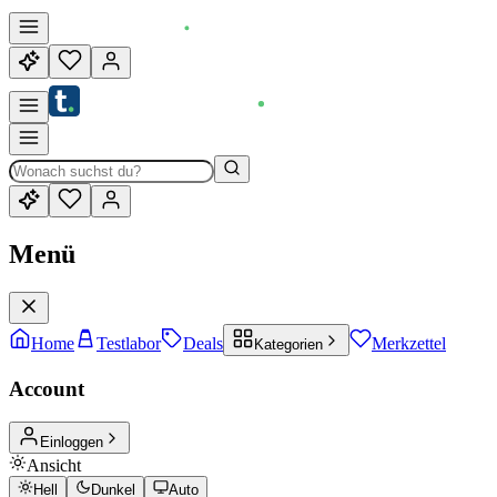
Menü
Home
Testlabor
Deals
Merkzettel
Kategorien
Account
Einloggen
Ansicht
Hell
Dunkel
Auto