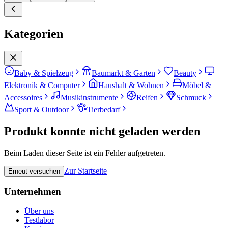
Kategorien
Baby & Spielzeug
Baumarkt & Garten
Beauty
Elektronik & Computer
Haushalt & Wohnen
Möbel &
Accessoires
Musikinstrumente
Reifen
Schmuck
Sport & Outdoor
Tierbedarf
Produkt konnte nicht geladen werden
Beim Laden dieser Seite ist ein Fehler aufgetreten.
Zur Startseite
Erneut versuchen
Unternehmen
Über uns
Testlabor