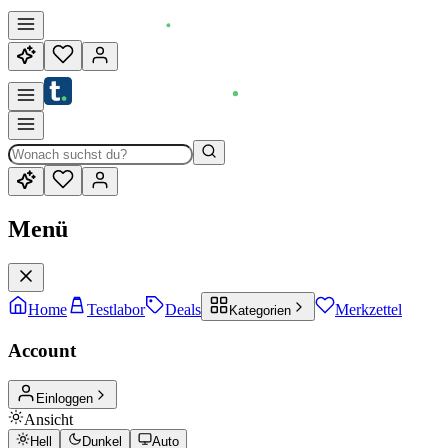
Menü
Home
Testlabor
Deals
Merkzettel
Kategorien
Account
Einloggen
Ansicht
Hell
Dunkel
Auto