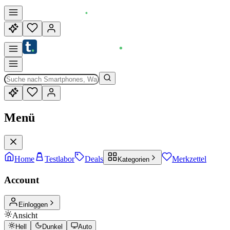
Menü
Home
Testlabor
Deals
Merkzettel
Kategorien
Account
Einloggen
Ansicht
Hell
Dunkel
Auto