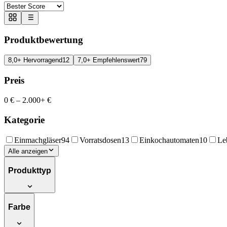
Produktbewertung
8,0+ Hervorragend
12
7,0+ Empfehlenswert
79
Preis
0 €
–
2.000+ €
Kategorie
Einmachgläser
94
Vorratsdosen
13
Einkochautomaten
10
Le
Alle anzeigen
Produkttyp
Farbe