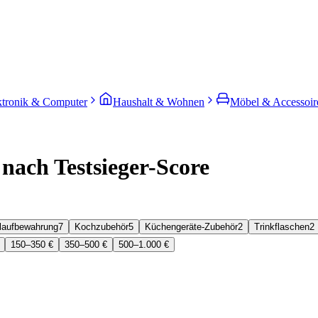
ktronik & Computer
Haushalt & Wohnen
Möbel & Accessoir
nach Testsieger-Score
laufbewahrung
7
Kochzubehör
5
Küchengeräte-Zubehör
2
Trinkflaschen
2
150–350 €
350–500 €
500–1.000 €