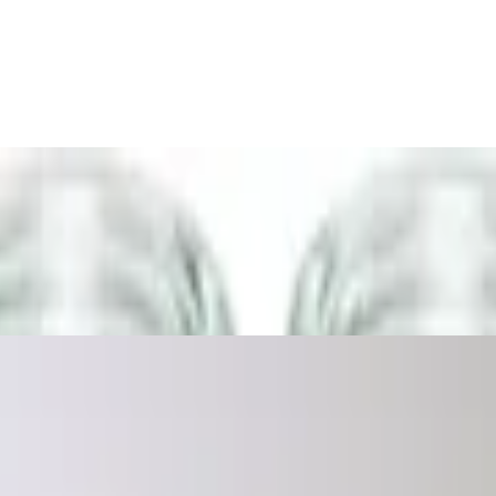
, Dessertgläser, 220 Milliliter, transparen
tig, 580 ml