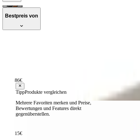
Bestpreis von
Testsieger
Weck WAT 15 Einkochautomat, 29 l Fassun
Hervorragend
Testsieger Score
82
2
Varianten
86
€
ab
139
Tipp
Produkte vergleichen
Mehrere Favoriten merken und Preise,
Weck WAT 24 A Einkochautomat, 30 l Fass
Bewertungen und Features direkt
gegenüberstellen.
Empfehlenswert
Testsieger Score
79
15
€
ab
155
157,07 €