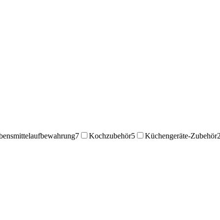
bensmittelaufbewahrung
7
Kochzubehör
5
Küchengeräte-Zubehör