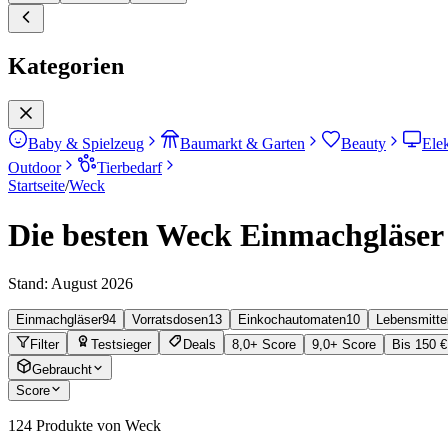
Kategorien
Baby & Spielzeug
Baumarkt & Garten
Beauty
Ele
Outdoor
Tierbedarf
Startseite
/
Weck
Die besten Weck Einmachgläser 
Stand:
August 2026
Einmachgläser
94
Vorratsdosen
13
Einkochautomaten
10
Lebensmitte
Filter
Testsieger
Deals
8,0+ Score
9,0+ Score
Bis 150 €
Gebraucht
Score
124
Produkte von Weck