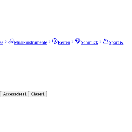
es
Musikinstrumente
Reifen
Schmuck
Sport &
Accessoires
1
Gläser
1