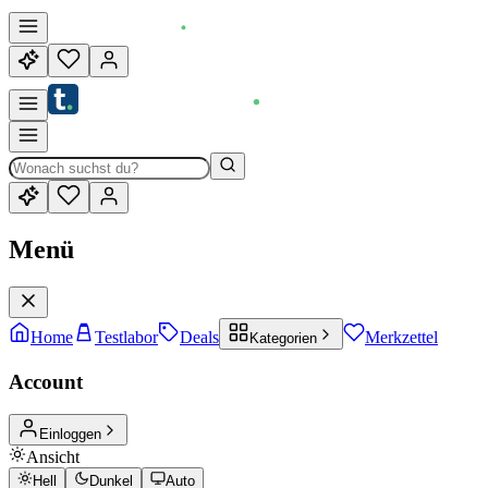
Menü
Home
Testlabor
Deals
Merkzettel
Kategorien
Account
Einloggen
Ansicht
Hell
Dunkel
Auto