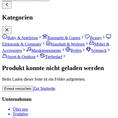
Kategorien
Baby & Spielzeug
Baumarkt & Garten
Beauty
Elektronik & Computer
Haushalt & Wohnen
Möbel &
Accessoires
Musikinstrumente
Reifen
Schmuck
Sport & Outdoor
Tierbedarf
Produkt konnte nicht geladen werden
Beim Laden dieser Seite ist ein Fehler aufgetreten.
Zur Startseite
Erneut versuchen
Unternehmen
Über uns
Testlabor