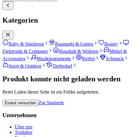
Kategorien
Baby & Spielzeug
Baumarkt & Garten
Beauty
Elektronik & Computer
Haushalt & Wohnen
Möbel &
Accessoires
Musikinstrumente
Reifen
Schmuck
Sport & Outdoor
Tierbedarf
Produkt konnte nicht geladen werden
Beim Laden dieser Seite ist ein Fehler aufgetreten.
Zur Startseite
Erneut versuchen
Unternehmen
Über uns
Testlabor