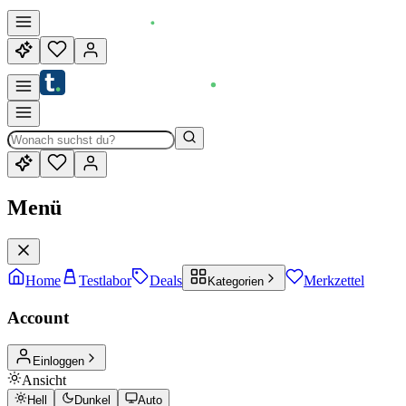
Menü
Home
Testlabor
Deals
Merkzettel
Kategorien
Account
Einloggen
Ansicht
Hell
Dunkel
Auto