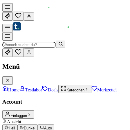
Menü
Home
Testlabor
Deals
Merkzettel
Kategorien
Account
Einloggen
Ansicht
Hell
Dunkel
Auto