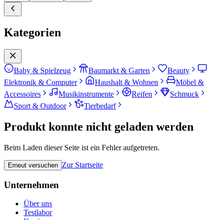
Kategorien
Baby & Spielzeug
Baumarkt & Garten
Beauty
Elektronik & Computer
Haushalt & Wohnen
Möbel &
Accessoires
Musikinstrumente
Reifen
Schmuck
Sport & Outdoor
Tierbedarf
Produkt konnte nicht geladen werden
Beim Laden dieser Seite ist ein Fehler aufgetreten.
Zur Startseite
Erneut versuchen
Unternehmen
Über uns
Testlabor