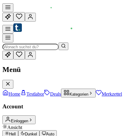
Menü
Home
Testlabor
Deals
Merkzettel
Kategorien
Account
Einloggen
Ansicht
Hell
Dunkel
Auto