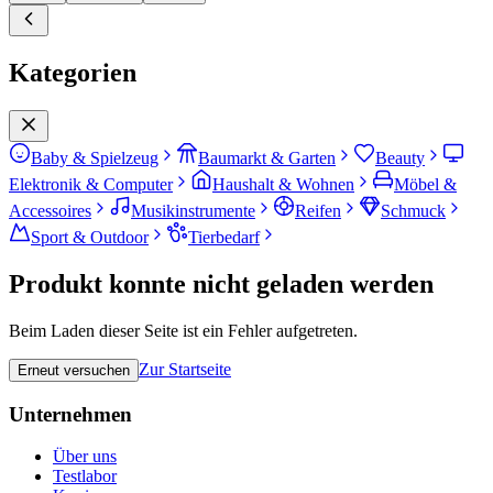
Kategorien
Baby & Spielzeug
Baumarkt & Garten
Beauty
Elektronik & Computer
Haushalt & Wohnen
Möbel &
Accessoires
Musikinstrumente
Reifen
Schmuck
Sport & Outdoor
Tierbedarf
Produkt konnte nicht geladen werden
Beim Laden dieser Seite ist ein Fehler aufgetreten.
Zur Startseite
Erneut versuchen
Unternehmen
Über uns
Testlabor