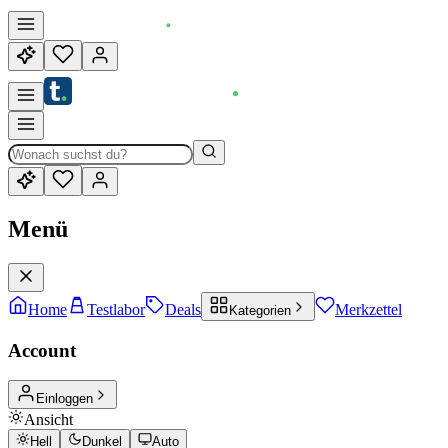
Menü
Home
Testlabor
Deals
Merkzettel
Kategorien
Account
Einloggen
Ansicht
Hell
Dunkel
Auto