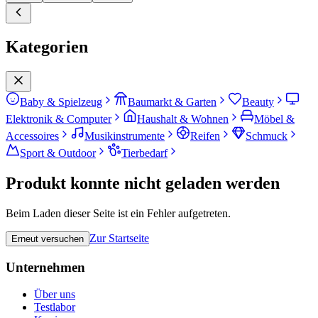
Kategorien
Baby & Spielzeug
Baumarkt & Garten
Beauty
Elektronik & Computer
Haushalt & Wohnen
Möbel &
Accessoires
Musikinstrumente
Reifen
Schmuck
Sport & Outdoor
Tierbedarf
Produkt konnte nicht geladen werden
Beim Laden dieser Seite ist ein Fehler aufgetreten.
Zur Startseite
Erneut versuchen
Unternehmen
Über uns
Testlabor