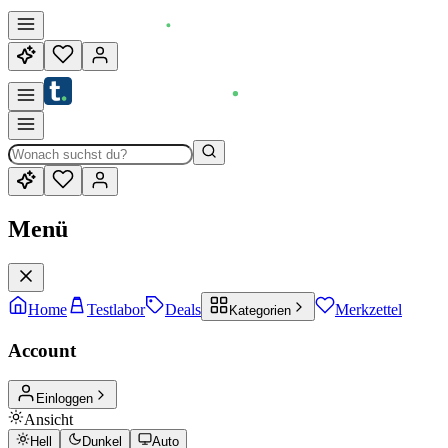
Menü
Home
Testlabor
Deals
Merkzettel
Kategorien
Account
Einloggen
Ansicht
Hell
Dunkel
Auto