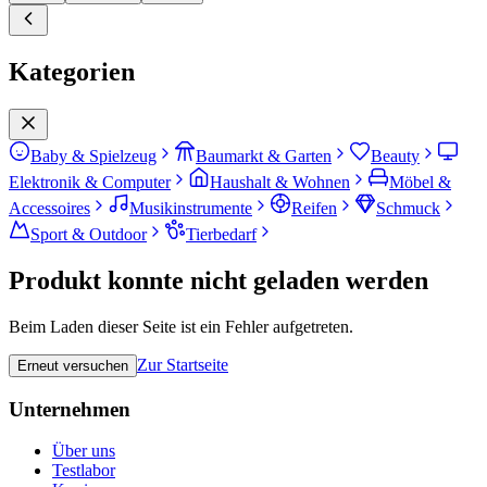
Kategorien
Baby & Spielzeug
Baumarkt & Garten
Beauty
Elektronik & Computer
Haushalt & Wohnen
Möbel &
Accessoires
Musikinstrumente
Reifen
Schmuck
Sport & Outdoor
Tierbedarf
Produkt konnte nicht geladen werden
Beim Laden dieser Seite ist ein Fehler aufgetreten.
Zur Startseite
Erneut versuchen
Unternehmen
Über uns
Testlabor