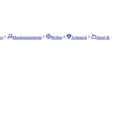
es
Musikinstrumente
Reifen
Schmuck
Sport &