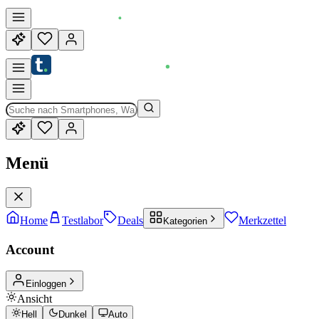
Menü
Home
Testlabor
Deals
Merkzettel
Kategorien
Account
Einloggen
Ansicht
Hell
Dunkel
Auto