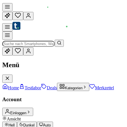
Menü
Home
Testlabor
Deals
Merkzettel
Kategorien
Account
Einloggen
Ansicht
Hell
Dunkel
Auto