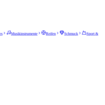
es
Musikinstrumente
Reifen
Schmuck
Sport &