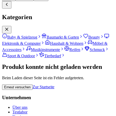
Kategorien
Baby & Spielzeug
Baumarkt & Garten
Beauty
Elektronik & Computer
Haushalt & Wohnen
Möbel &
Accessoires
Musikinstrumente
Reifen
Schmuck
Sport & Outdoor
Tierbedarf
Produkt konnte nicht geladen werden
Beim Laden dieser Seite ist ein Fehler aufgetreten.
Zur Startseite
Erneut versuchen
Unternehmen
Über uns
Testlabor