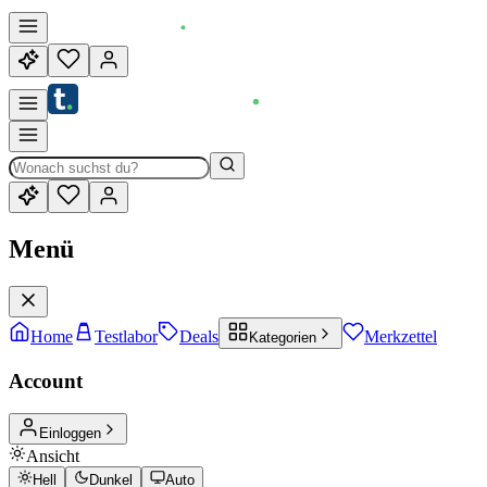
Menü
Home
Testlabor
Deals
Merkzettel
Kategorien
Account
Einloggen
Ansicht
Hell
Dunkel
Auto