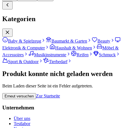
Kategorien
Baby & Spielzeug
Baumarkt & Garten
Beauty
Elektronik & Computer
Haushalt & Wohnen
Möbel &
Accessoires
Musikinstrumente
Reifen
Schmuck
Sport & Outdoor
Tierbedarf
Produkt konnte nicht geladen werden
Beim Laden dieser Seite ist ein Fehler aufgetreten.
Zur Startseite
Erneut versuchen
Unternehmen
Über uns
Testlabor