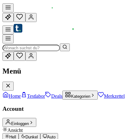
Menü
Home
Testlabor
Deals
Merkzettel
Kategorien
Account
Einloggen
Ansicht
Hell
Dunkel
Auto