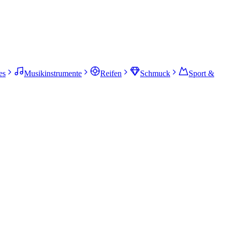
es
Musikinstrumente
Reifen
Schmuck
Sport &