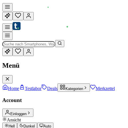
Menü
Home
Testlabor
Deals
Merkzettel
Kategorien
Account
Einloggen
Ansicht
Hell
Dunkel
Auto