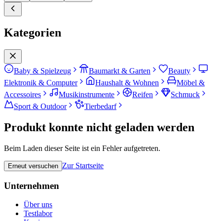
Kategorien
Baby & Spielzeug
Baumarkt & Garten
Beauty
Elektronik & Computer
Haushalt & Wohnen
Möbel &
Accessoires
Musikinstrumente
Reifen
Schmuck
Sport & Outdoor
Tierbedarf
Produkt konnte nicht geladen werden
Beim Laden dieser Seite ist ein Fehler aufgetreten.
Zur Startseite
Erneut versuchen
Unternehmen
Über uns
Testlabor