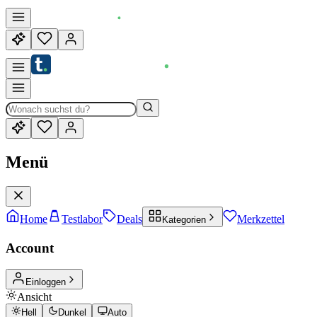
Menü
Home
Testlabor
Deals
Merkzettel
Kategorien
Account
Einloggen
Ansicht
Hell
Dunkel
Auto