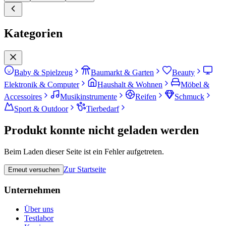
Kategorien
Baby & Spielzeug
Baumarkt & Garten
Beauty
Elektronik & Computer
Haushalt & Wohnen
Möbel &
Accessoires
Musikinstrumente
Reifen
Schmuck
Sport & Outdoor
Tierbedarf
Produkt konnte nicht geladen werden
Beim Laden dieser Seite ist ein Fehler aufgetreten.
Zur Startseite
Erneut versuchen
Unternehmen
Über uns
Testlabor