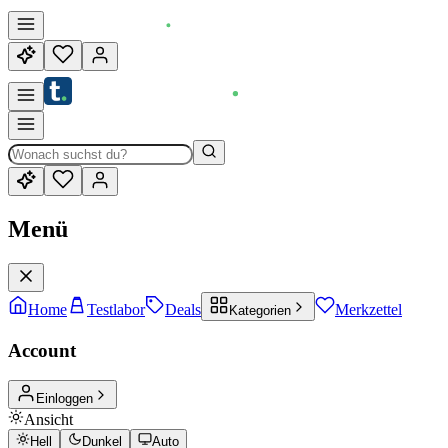
Menü
Home
Testlabor
Deals
Merkzettel
Kategorien
Account
Einloggen
Ansicht
Hell
Dunkel
Auto