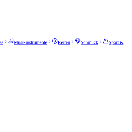
es
Musikinstrumente
Reifen
Schmuck
Sport &