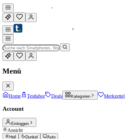
Menü
Home
Testlabor
Deals
Merkzettel
Kategorien
Account
Einloggen
Ansicht
Hell
Dunkel
Auto