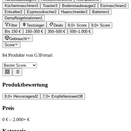
Küchenmaschinen
3
Toaster
3
Bodenstaubsauger
2
Eismaschinen
2
Entsafter
2
Espressokocher
2
Haarschneider
2
Batterien
1
Dampfbügelstationen
1
Filter
Testsieger
Deals
8,0+ Score
9,0+ Score
Bis 150 €
150–350 €
350–500 €
500–1.000 €
Gebraucht
Score
84
Produkte von G3Ferrari
Produktbewertung
8,0+ Hervorragend
2
7,0+ Empfehlenswert
38
Preis
0 €
–
2.000+ €
Kategorie