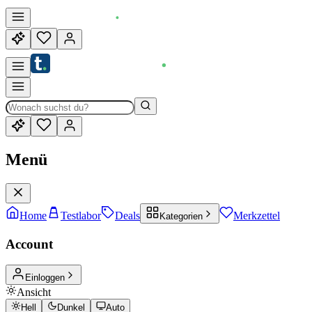
Menü
Home
Testlabor
Deals
Merkzettel
Kategorien
Account
Einloggen
Ansicht
Hell
Dunkel
Auto