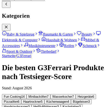
Kategorien
Baby & Spielzeug
Baumarkt & Garten
Beauty
Elektronik & Computer
Haushalt & Wohnen
Möbel &
Accessoires
Musikinstrumente
Reifen
Schmuck
Sport & Outdoor
Tierbedarf
Startseite
/
G3Ferrari
Die besten G3Ferrari Produkte
nach Testsieger-Score
Stand:
August 2026
Fun Cooking
14
Minibacköfen
7
Wasserkocher
7
Heizgeräte
6
Pizzaöfen
6
Haartrockner
5
Küchenwaagen
4
Bügeleisen
3
Handstaubsauger
3
Heißluftfritteusen
3
Kochplatten
3