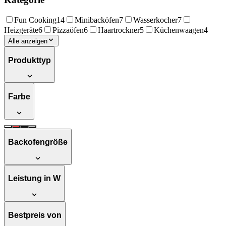
Fun Cooking
14
Minibacköfen
7
Wasserkocher
7
Heizgeräte
6
Pizzaöfen
6
Haartrockner
5
Küchenwaagen
4
Alle anzeigen
Produkttyp
Farbe
Backofengröße
Leistung in W
Bestpreis von