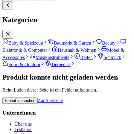
Kategorien
Baby & Spielzeug
Baumarkt & Garten
Beauty
Elektronik & Computer
Haushalt & Wohnen
Möbel &
Accessoires
Musikinstrumente
Reifen
Schmuck
Sport & Outdoor
Tierbedarf
Produkt konnte nicht geladen werden
Beim Laden dieser Seite ist ein Fehler aufgetreten.
Zur Startseite
Erneut versuchen
Unternehmen
Über uns
Testlabor