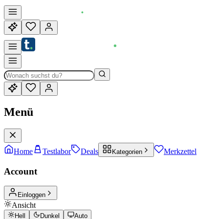
Menü
Home
Testlabor
Deals
Merkzettel
Kategorien
Account
Einloggen
Ansicht
Hell
Dunkel
Auto