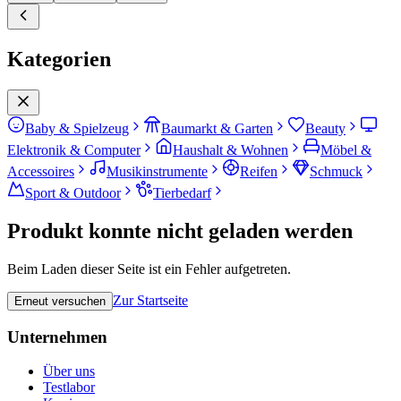
Kategorien
Baby & Spielzeug
Baumarkt & Garten
Beauty
Elektronik & Computer
Haushalt & Wohnen
Möbel &
Accessoires
Musikinstrumente
Reifen
Schmuck
Sport & Outdoor
Tierbedarf
Produkt konnte nicht geladen werden
Beim Laden dieser Seite ist ein Fehler aufgetreten.
Zur Startseite
Erneut versuchen
Unternehmen
Über uns
Testlabor