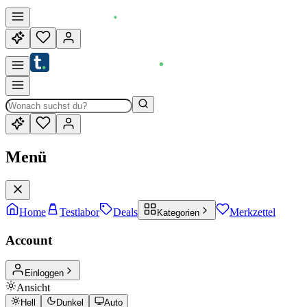
Menü
Home
Testlabor
Deals
Merkzettel
Kategorien
Account
Einloggen
Ansicht
Hell
Dunkel
Auto