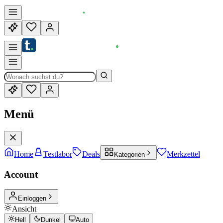
Menü
Home
Testlabor
Deals
Merkzettel
Kategorien
Account
Einloggen
Ansicht
Hell
Dunkel
Auto