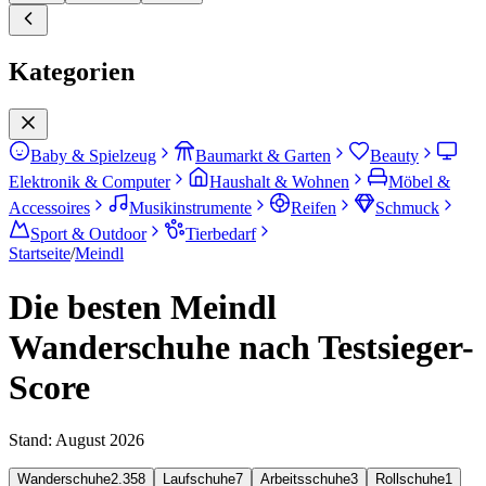
Kategorien
Baby & Spielzeug
Baumarkt & Garten
Beauty
Elektronik & Computer
Haushalt & Wohnen
Möbel &
Accessoires
Musikinstrumente
Reifen
Schmuck
Sport & Outdoor
Tierbedarf
Startseite
/
Meindl
Die besten Meindl
Wanderschuhe nach Testsieger-
Score
Stand:
August 2026
Wanderschuhe
2.358
Laufschuhe
7
Arbeitsschuhe
3
Rollschuhe
1