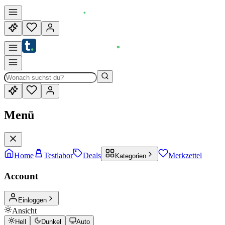
Menü
Home
Testlabor
Deals
Merkzettel
Kategorien
Account
Einloggen
Ansicht
Hell
Dunkel
Auto