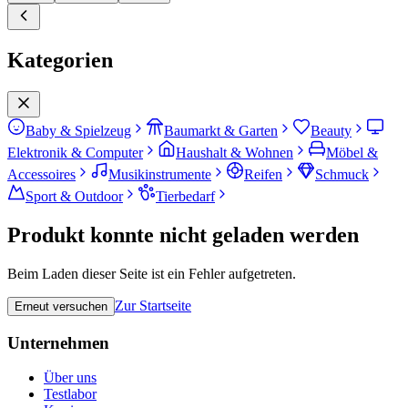
Kategorien
Baby & Spielzeug
Baumarkt & Garten
Beauty
Elektronik & Computer
Haushalt & Wohnen
Möbel &
Accessoires
Musikinstrumente
Reifen
Schmuck
Sport & Outdoor
Tierbedarf
Produkt konnte nicht geladen werden
Beim Laden dieser Seite ist ein Fehler aufgetreten.
Zur Startseite
Erneut versuchen
Unternehmen
Über uns
Testlabor