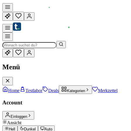
Menü
Home
Testlabor
Deals
Merkzettel
Kategorien
Account
Einloggen
Ansicht
Hell
Dunkel
Auto