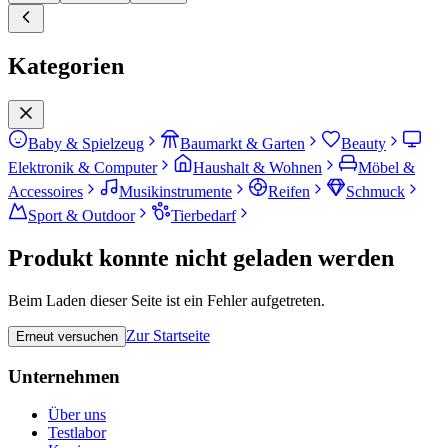
Kategorien
Baby & Spielzeug
Baumarkt & Garten
Beauty
Elektronik & Computer
Haushalt & Wohnen
Möbel &
Accessoires
Musikinstrumente
Reifen
Schmuck
Sport & Outdoor
Tierbedarf
Produkt konnte nicht geladen werden
Beim Laden dieser Seite ist ein Fehler aufgetreten.
Zur Startseite
Erneut versuchen
Unternehmen
Über uns
Testlabor