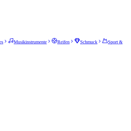
es
Musikinstrumente
Reifen
Schmuck
Sport &