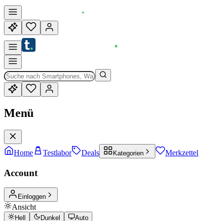
Menü
Home
Testlabor
Deals
Merkzettel
Kategorien
Account
Einloggen
Ansicht
Hell
Dunkel
Auto