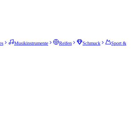
es
Musikinstrumente
Reifen
Schmuck
Sport &