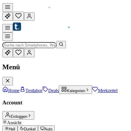
Menü
Home
Testlabor
Deals
Merkzettel
Kategorien
Account
Einloggen
Ansicht
Hell
Dunkel
Auto