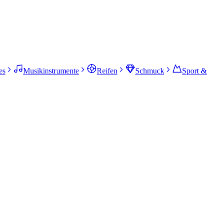
es
Musikinstrumente
Reifen
Schmuck
Sport &