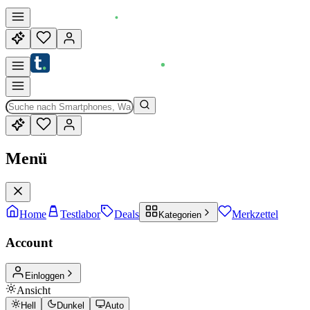
Menü
Home
Testlabor
Deals
Merkzettel
Kategorien
Account
Einloggen
Ansicht
Hell
Dunkel
Auto