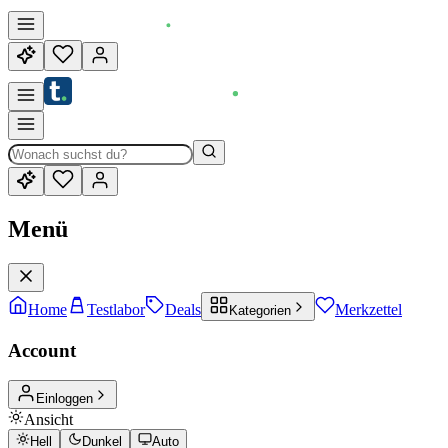
Menü
Home
Testlabor
Deals
Merkzettel
Kategorien
Account
Einloggen
Ansicht
Hell
Dunkel
Auto