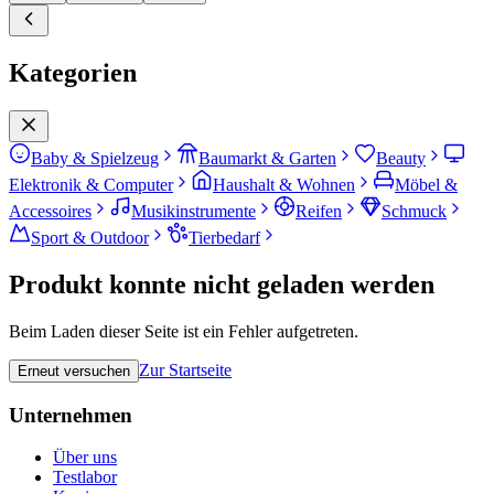
Kategorien
Baby & Spielzeug
Baumarkt & Garten
Beauty
Elektronik & Computer
Haushalt & Wohnen
Möbel &
Accessoires
Musikinstrumente
Reifen
Schmuck
Sport & Outdoor
Tierbedarf
Produkt konnte nicht geladen werden
Beim Laden dieser Seite ist ein Fehler aufgetreten.
Zur Startseite
Erneut versuchen
Unternehmen
Über uns
Testlabor