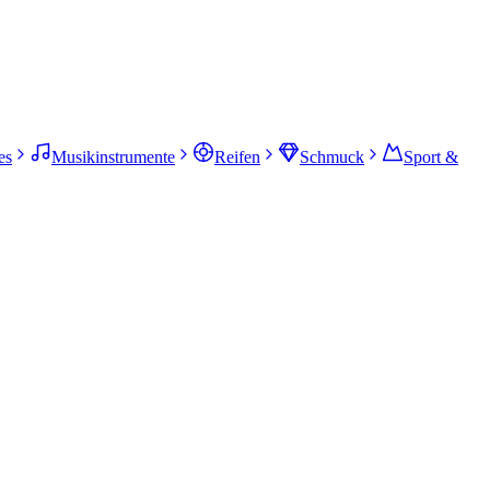
es
Musikinstrumente
Reifen
Schmuck
Sport &