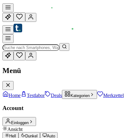
Menü
Home
Testlabor
Deals
Merkzettel
Kategorien
Account
Einloggen
Ansicht
Hell
Dunkel
Auto