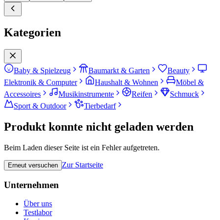
Kategorien
Baby & Spielzeug
Baumarkt & Garten
Beauty
Elektronik & Computer
Haushalt & Wohnen
Möbel &
Accessoires
Musikinstrumente
Reifen
Schmuck
Sport & Outdoor
Tierbedarf
Produkt konnte nicht geladen werden
Beim Laden dieser Seite ist ein Fehler aufgetreten.
Zur Startseite
Erneut versuchen
Unternehmen
Über uns
Testlabor