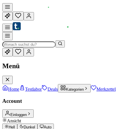
Menü
Home
Testlabor
Deals
Merkzettel
Kategorien
Account
Einloggen
Ansicht
Hell
Dunkel
Auto