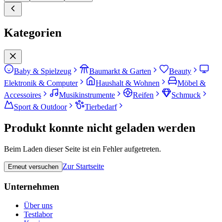
Kategorien
Baby & Spielzeug
Baumarkt & Garten
Beauty
Elektronik & Computer
Haushalt & Wohnen
Möbel &
Accessoires
Musikinstrumente
Reifen
Schmuck
Sport & Outdoor
Tierbedarf
Produkt konnte nicht geladen werden
Beim Laden dieser Seite ist ein Fehler aufgetreten.
Zur Startseite
Erneut versuchen
Unternehmen
Über uns
Testlabor