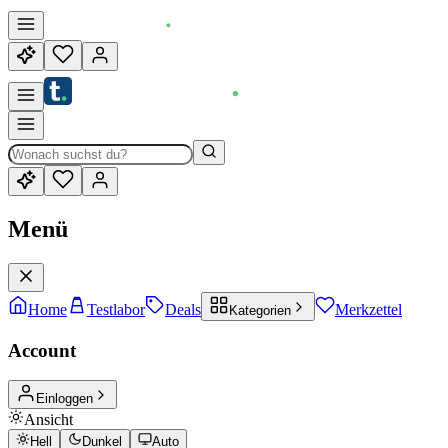
Menü
Home
Testlabor
Deals
Merkzettel
Kategorien
Account
Einloggen
Ansicht
Hell
Dunkel
Auto