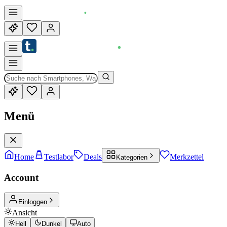
Menü
Home
Testlabor
Deals
Merkzettel
Kategorien
Account
Einloggen
Ansicht
Hell
Dunkel
Auto