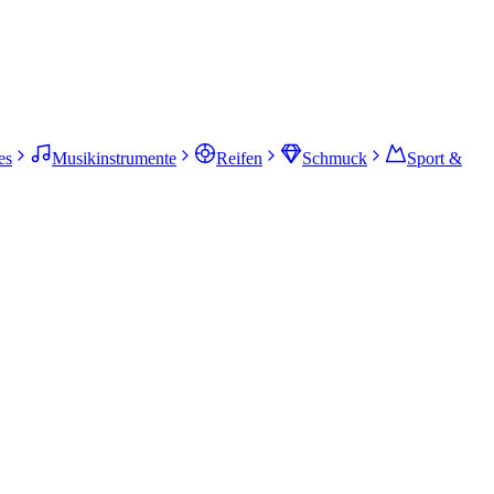
es
Musikinstrumente
Reifen
Schmuck
Sport &