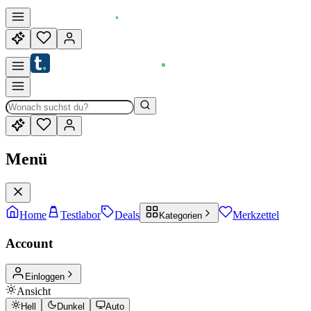
Menü
Home
Testlabor
Deals
Merkzettel
Kategorien
Account
Einloggen
Ansicht
Hell
Dunkel
Auto