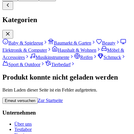
Kategorien
Baby & Spielzeug
Baumarkt & Garten
Beauty
Elektronik & Computer
Haushalt & Wohnen
Möbel &
Accessoires
Musikinstrumente
Reifen
Schmuck
Sport & Outdoor
Tierbedarf
Produkt konnte nicht geladen werden
Beim Laden dieser Seite ist ein Fehler aufgetreten.
Zur Startseite
Erneut versuchen
Unternehmen
Über uns
Testlabor