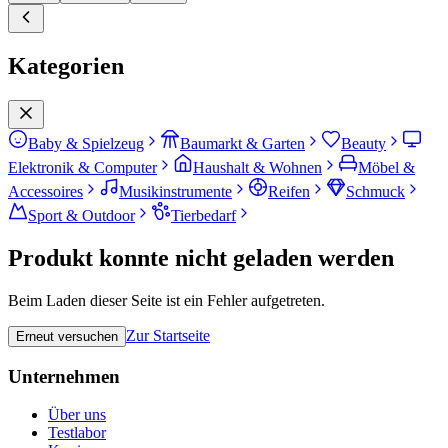
Kategorien
Baby & Spielzeug
Baumarkt & Garten
Beauty
Elektronik & Computer
Haushalt & Wohnen
Möbel &
Accessoires
Musikinstrumente
Reifen
Schmuck
Sport & Outdoor
Tierbedarf
Produkt konnte nicht geladen werden
Beim Laden dieser Seite ist ein Fehler aufgetreten.
Zur Startseite
Erneut versuchen
Unternehmen
Über uns
Testlabor