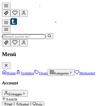
Menü
Home
Testlabor
Deals
Merkzettel
Kategorien
Account
Einloggen
Ansicht
Hell
Dunkel
Auto