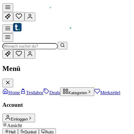
Menü
Home
Testlabor
Deals
Merkzettel
Kategorien
Account
Einloggen
Ansicht
Hell
Dunkel
Auto