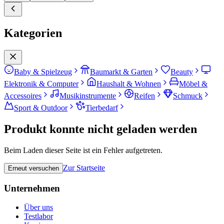
Kategorien
Baby & Spielzeug
Baumarkt & Garten
Beauty
Elektronik & Computer
Haushalt & Wohnen
Möbel &
Accessoires
Musikinstrumente
Reifen
Schmuck
Sport & Outdoor
Tierbedarf
Produkt konnte nicht geladen werden
Beim Laden dieser Seite ist ein Fehler aufgetreten.
Zur Startseite
Erneut versuchen
Unternehmen
Über uns
Testlabor