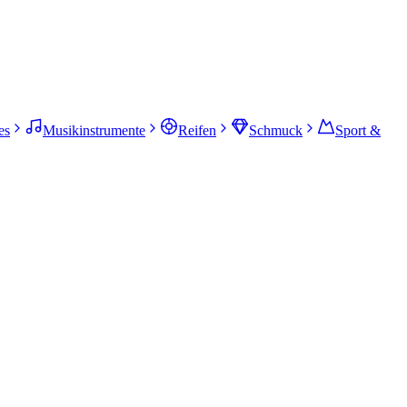
es
Musikinstrumente
Reifen
Schmuck
Sport &