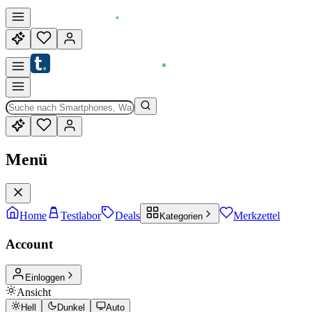
Menü
Home
Testlabor
Deals
Merkzettel
Kategorien
Account
Einloggen
Ansicht
Hell
Dunkel
Auto