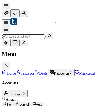
Menü
Home
Testlabor
Deals
Merkzettel
Kategorien
Account
Einloggen
Ansicht
Hell
Dunkel
Auto