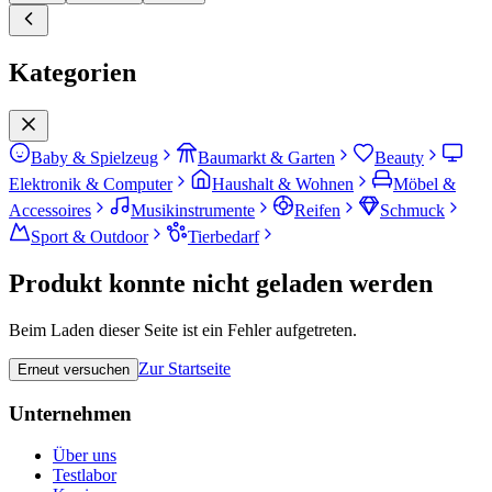
Kategorien
Baby & Spielzeug
Baumarkt & Garten
Beauty
Elektronik & Computer
Haushalt & Wohnen
Möbel &
Accessoires
Musikinstrumente
Reifen
Schmuck
Sport & Outdoor
Tierbedarf
Produkt konnte nicht geladen werden
Beim Laden dieser Seite ist ein Fehler aufgetreten.
Zur Startseite
Erneut versuchen
Unternehmen
Über uns
Testlabor