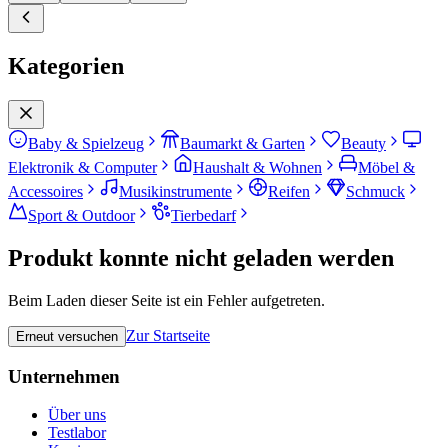
Kategorien
Baby & Spielzeug
Baumarkt & Garten
Beauty
Elektronik & Computer
Haushalt & Wohnen
Möbel &
Accessoires
Musikinstrumente
Reifen
Schmuck
Sport & Outdoor
Tierbedarf
Produkt konnte nicht geladen werden
Beim Laden dieser Seite ist ein Fehler aufgetreten.
Zur Startseite
Erneut versuchen
Unternehmen
Über uns
Testlabor