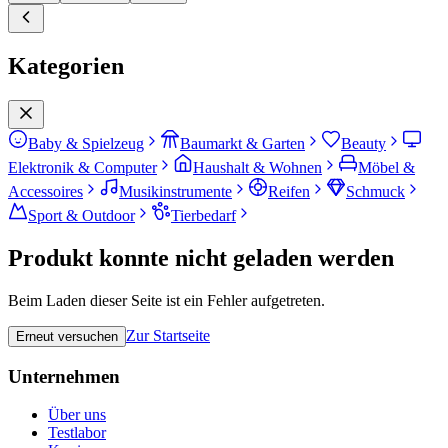
Kategorien
Baby & Spielzeug
Baumarkt & Garten
Beauty
Elektronik & Computer
Haushalt & Wohnen
Möbel &
Accessoires
Musikinstrumente
Reifen
Schmuck
Sport & Outdoor
Tierbedarf
Produkt konnte nicht geladen werden
Beim Laden dieser Seite ist ein Fehler aufgetreten.
Zur Startseite
Erneut versuchen
Unternehmen
Über uns
Testlabor