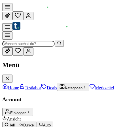
Menü
Home
Testlabor
Deals
Merkzettel
Kategorien
Account
Einloggen
Ansicht
Hell
Dunkel
Auto