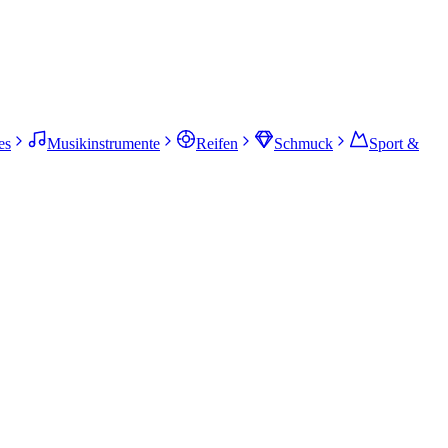
es
Musikinstrumente
Reifen
Schmuck
Sport &