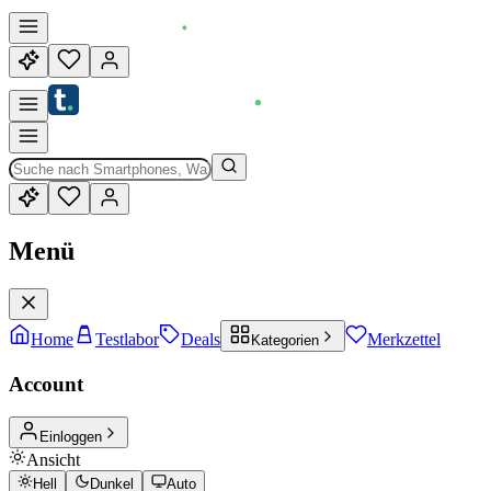
Menü
Home
Testlabor
Deals
Merkzettel
Kategorien
Account
Einloggen
Ansicht
Hell
Dunkel
Auto