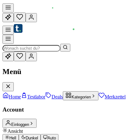
Menü
Home
Testlabor
Deals
Merkzettel
Kategorien
Account
Einloggen
Ansicht
Hell
Dunkel
Auto