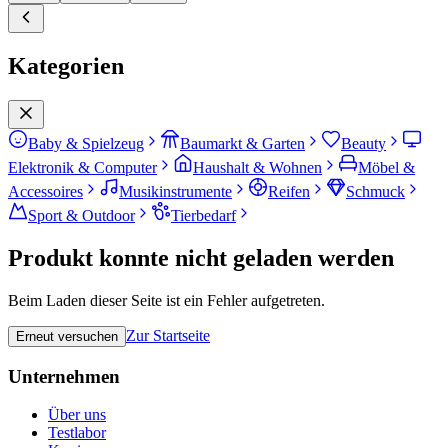
Kategorien
Baby & Spielzeug
Baumarkt & Garten
Beauty
Elektronik & Computer
Haushalt & Wohnen
Möbel &
Accessoires
Musikinstrumente
Reifen
Schmuck
Sport & Outdoor
Tierbedarf
Produkt konnte nicht geladen werden
Beim Laden dieser Seite ist ein Fehler aufgetreten.
Zur Startseite
Erneut versuchen
Unternehmen
Über uns
Testlabor