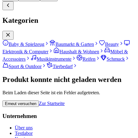
Kategorien
Baby & Spielzeug
Baumarkt & Garten
Beauty
Elektronik & Computer
Haushalt & Wohnen
Möbel &
Accessoires
Musikinstrumente
Reifen
Schmuck
Sport & Outdoor
Tierbedarf
Produkt konnte nicht geladen werden
Beim Laden dieser Seite ist ein Fehler aufgetreten.
Zur Startseite
Erneut versuchen
Unternehmen
Über uns
Testlabor