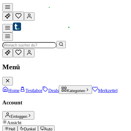
Menü
Home
Testlabor
Deals
Merkzettel
Kategorien
Account
Einloggen
Ansicht
Hell
Dunkel
Auto