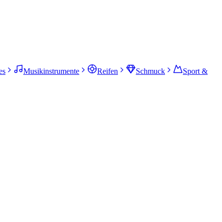
es
Musikinstrumente
Reifen
Schmuck
Sport &