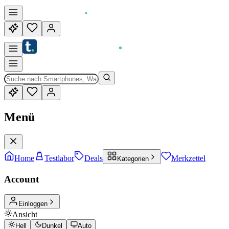
Menü
Home
Testlabor
Deals
Merkzettel
Kategorien
Account
Einloggen
Ansicht
Hell
Dunkel
Auto