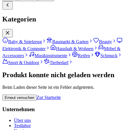
Kategorien
Baby & Spielzeug
Baumarkt & Garten
Beauty
Elektronik & Computer
Haushalt & Wohnen
Möbel &
Accessoires
Musikinstrumente
Reifen
Schmuck
Sport & Outdoor
Tierbedarf
Produkt konnte nicht geladen werden
Beim Laden dieser Seite ist ein Fehler aufgetreten.
Zur Startseite
Erneut versuchen
Unternehmen
Über uns
Testlabor