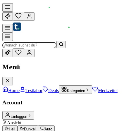
Menü
Home
Testlabor
Deals
Merkzettel
Kategorien
Account
Einloggen
Ansicht
Hell
Dunkel
Auto